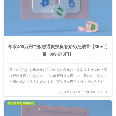
年収400万円で仮想通貨投資を始めた結果【35ヶ月
目+809,673円】
寝ている間にお金増えたらいいなと考えたことありませんか？実
は仮想通貨でできます。でも仮想通貨は怪しい、難しい、危ない
と思い込んでる方も多いはず。実は日本円だけ持っている方がと
ても危険です。10年後の自分を楽にするには仮想通貨を使って未
2025.07.09
2025.07.10
来のお金を増える分散投資が重要。実際にやってみてわかったこ
とを報告します。
暗号資産の運用実績