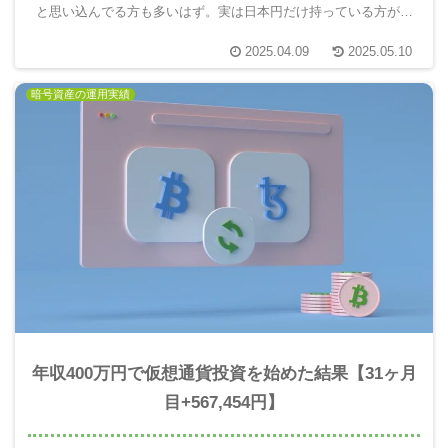
と思い込んでる方も多いはず。実は日本円だけ持っている方がと
ても危険です。10年後の自分を楽にするには仮想通貨を使って未
2025.04.09
2025.05.10
来のお金を増える分散投資が重要。実際にやってみてわかったこ
とを報告します。
暗号資産の運用実績
年収400万円で仮想通貨投資を始めた結果【31ヶ月
目+567,454円】