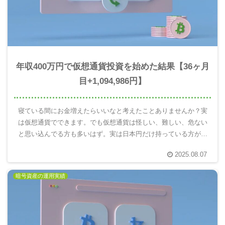
年収400万円で仮想通貨投資を始めた結果【36ヶ月
目+1,094,986円】
寝ている間にお金増えたらいいなと考えたことありませんか？実
は仮想通貨でできます。でも仮想通貨は怪しい、難しい、危ない
と思い込んでる方も多いはず。実は日本円だけ持っている方がと
ても危険です。10年後の自分を楽にするには仮想通貨を使って未
2025.08.07
来のお金を増える分散投資が重要。実際にやってみてわかったこ
とを報告します。
暗号資産の運用実績