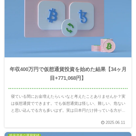
年収400万円で仮想通貨投資を始めた結果【34ヶ月
目+771,068円】
寝ている間にお金増えたらいいなと考えたことありませんか？実
は仮想通貨でできます。でも仮想通貨は怪しい、難しい、危ない
と思い込んでる方も多いはず。実は日本円だけ持っている方がと
ても危険です。10年後の自分を楽にするには仮想通貨を使って未
2025.06.11
来のお金を増える分散投資が重要。実際にやってみてわかったこ
とを報告します。
暗号資産の運用実績