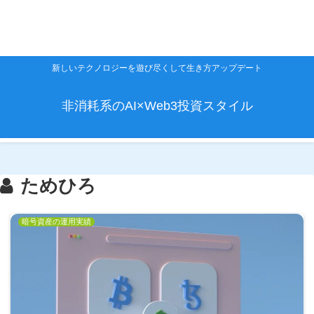
【ブロック外し】Web3時代のメン
【9割が知らない】貯金ができない
タルを変えるとお金が稼げる３つの
年収400万円で仮想通貨投資を始め
【お宝情報】あなたのお金を使わず
人がビットコインを買うべき3つの
新しいテクノロジーを遊び尽くして生き方アップデート
た結果【11ヶ月目+74,083円】
理由
無料でビットコインがもらえる錬金
理由
術
非消耗系のAI×Web3投資スタイル
ためひろ
暗号資産の運用実績