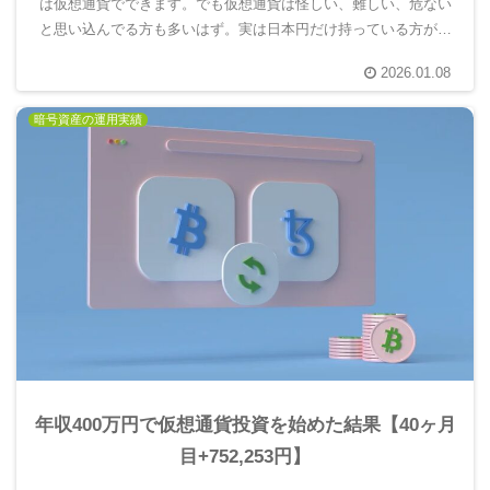
は仮想通貨でできます。でも仮想通貨は怪しい、難しい、危ない
と思い込んでる方も多いはず。実は日本円だけ持っている方がと
ても危険です。10年後の自分を楽にするには仮想通貨を使って未
2026.01.08
来のお金を増える分散投資が重要。実際にやってみてわかったこ
とを報告します。
暗号資産の運用実績
年収400万円で仮想通貨投資を始めた結果【40ヶ月
目+752,253円】