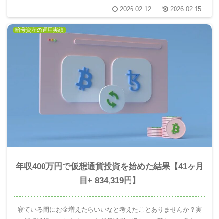
ても危険です。10年後の自分を楽にするには仮想通貨を使って未
2026.02.12
2026.02.15
来のお金を増える分散投資が重要。実際にやってみてわかったこ
とを報告します。
暗号資産の運用実績
年収400万円で仮想通貨投資を始めた結果【41ヶ月
目+ 834,319円】
寝ている間にお金増えたらいいなと考えたことありませんか？実