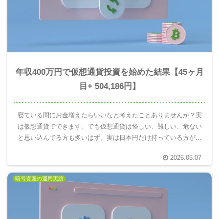
年収400万円で仮想通貨投資を始めた結果【45ヶ月
目+ 504,186円】
寝ている間にお金増えたらいいなと考えたことありませんか？実
は仮想通貨でできます。でも仮想通貨は怪しい、難しい、危ない
と思い込んでる方も多いはず。実は日本円だけ持っている方がと
ても危険です。10年後の自分を楽にするには仮想通貨を使って未
2026.05.07
来のお金を増える分散投資が重要。実際にやってみてわかったこ
とを報告します。
暗号資産の運用実績