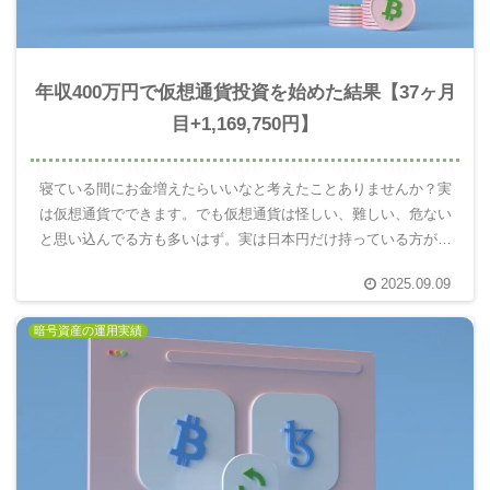
年収400万円で仮想通貨投資を始めた結果【37ヶ月
目+1,169,750円】
寝ている間にお金増えたらいいなと考えたことありませんか？実
は仮想通貨でできます。でも仮想通貨は怪しい、難しい、危ない
と思い込んでる方も多いはず。実は日本円だけ持っている方がと
ても危険です。10年後の自分を楽にするには仮想通貨を使って未
2025.09.09
来のお金を増える分散投資が重要。実際にやってみてわかったこ
とを報告します。
暗号資産の運用実績