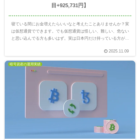
目+925,731円】
寝ている間にお金増えたらいいなと考えたことありませんか？実
は仮想通貨でできます。でも仮想通貨は怪しい、難しい、危ない
と思い込んでる方も多いはず。実は日本円だけ持っている方がと
ても危険です。10年後の自分を楽にするには仮想通貨を使って未
2025.11.09
来のお金を増える分散投資が重要。実際にやってみてわかったこ
とを報告します。
暗号資産の運用実績