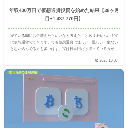
年収400万円で仮想通貨投資を始めた結果【38ヶ月
目+1,437,770円】
寝ている間にお金増えたらいいなと考えたことありませんか？実
は仮想通貨でできます。でも仮想通貨は怪しい、難しい、危ない
と思い込んでる方も多いはず。実は日本円だけ持っている方がと
ても危険です。10年後の自分を楽にするには仮想通貨を使って未
2025.10.07
来のお金を増える分散投資が重要。実際にやってみてわかったこ
とを報告します。
暗号資産の運用実績