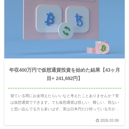
年収400万円で仮想通貨投資を始めた結果【43ヶ月
目+ 241,692円】
寝ている間にお金増えたらいいなと考えたことありませんか？実
は仮想通貨でできます。でも仮想通貨は怪しい、難しい、危ない
と思い込んでる方も多いはず。実は日本円だけ持っている方がと
ても危険です。10年後の自分を楽にするには仮想通貨を使って未
2026.03.09
来のお金を増える分散投資が重要。実際にやってみてわかったこ
とを報告します。