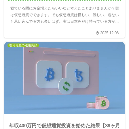
寝ている間にお金増えたらいいなと考えたことありませんか？実
は仮想通貨でできます。でも仮想通貨は怪しい、難しい、危ない
と思い込んでる方も多いはず。実は日本円だけ持っている方がと
ても危険です。10年後の自分を楽にするには仮想通貨を使って未
2025.12.08
来のお金を増える分散投資が重要。実際にやってみてわかったこ
とを報告します。
暗号資産の運用実績
年収400万円で仮想通貨投資を始めた結果【39ヶ月