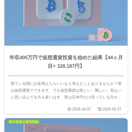
年収400万円で仮想通貨投資を始めた結果【44ヶ月
目+ 328,187円】
寝ている間にお金増えたらいいなと考えたことありませんか？実
は仮想通貨でできます。でも仮想通貨は怪しい、難しい、危ない
と思い込んでる方も多いはず。実は日本円だけ持っている方がと
ても危険です。10年後の自分を楽にするには仮想通貨を使って未
2026.04.07
2026.05.07
来のお金を増える分散投資が重要。実際にやってみてわかったこ
とを報告します。
暗号資産の運用実績