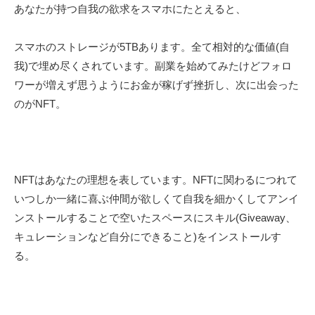
あなたが持つ自我の欲求をスマホにたとえると、
スマホのストレージが
5TBあります。全て
相対的な価値
(
自
我
)
で埋め尽くされています。
副業を始めてみたけどフォロ
ワーが増えず思うようにお金が稼げず挫折し、次に出会った
のがNFT。
NFTはあなたの理想を表しています。NFTに関わるにつれて
いつしか一緒に喜ぶ仲間が欲しくて自我を細かくしてアンイ
ンストールすることで空いたスペースにスキル
(Giveaway
、
キュレーションなど自分にできること
)
をインストールす
る。