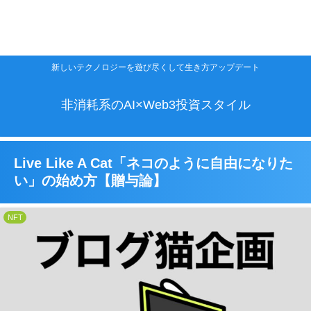
【ブロック外し】Web3時代のメン
【9割が知らない】貯金ができない
タルを変えるとお金が稼げる３つの
年収400万円で仮想通貨投資を始め
【お宝情報】あなたのお金を使わず
人がビットコインを買うべき3つの
新しいテクノロジーを遊び尽くして生き方アップデート
た結果【11ヶ月目+74,083円】
理由
無料でビットコインがもらえる錬金
理由
術
非消耗系のAI×Web3投資スタイル
Live Like A Cat「ネコのように自由になりた
い」の始め方【贈与論】
NFT