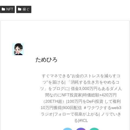
NFT
稼ぐ
ためひろ
すぐマネできる"お金のストレスを減らすコ
ツ"を届ける| 「消耗する生き方をやめるコ
ツ」をブログに| 借金3,000万円もあるダメ人
間なのにNFT投資家|時価総額+420万円
（20ETH超）|100万円をDeFi投資 して複利
10万円獲得|900回配信 ＃ワクワクするweb3
ラジオ|フォローで視座が上がる| ノリでいき
る|#ICL