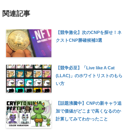
関連記事
【競争激化】次のCNPを探せ！ネ
クストCNP勝確候補3選
【競争必至】「Live like A Cat
(LLAC)」のホワイトリストのもら
い方
【話題沸騰中】CNPの新キャラ追
加で価値がどこまで高くなるのか
計算してみてわかったこと